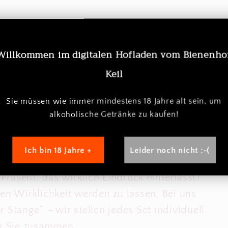
 die von
W
illkommen im digitalen Hofladen vom Bienenho
Keil
mmen – ganz
Sie müssen
wie immer
mindestens 18 Jahre alt sein, um
alkoholische Getränke zu kaufen!
n Wünschen!
Ich bin 18 Jahre +
Leider noch nicht :-(
räsent, das wirklich Eindruck hinterlässt?
een Wirklichkeit werden zu lassen. Bei uns
 Stange“ – wir stellen jedes Set individuell
ür Sie zusammen.