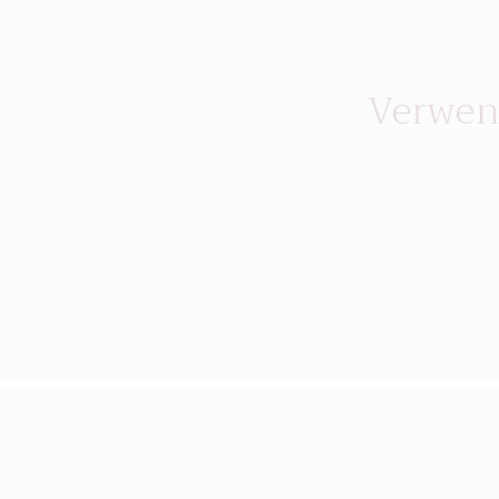
g
Verwen
o
r
i
e
: