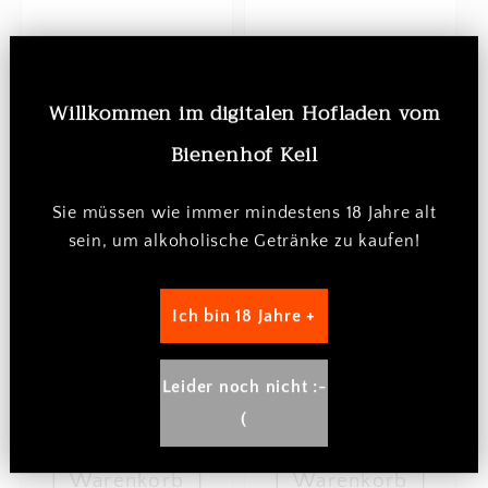
W
illkommen im digitalen Hofladen vom
Bienenhof Keil
Sie müssen
wie immer
mindestens 18 Jahre alt
sein, um
alkoholische Getränke zu kaufen!
Bio Gelée Royale
Bio Propolis
Kapseln 60
Kapseln 60
Ich bin 18 Jahre +
Stück
Stück
Anbieter:
Anbieter:
IMKERGUT
IMKERGUT
Normaler
€19,00 EUR
Normaler
€19,00 EUR
Leider noch nicht :-
Grundpreis
Grundpreis
€0,32 pro Stück
€0,32 pro Stück
Preis
Preis
(
In den
In den
Warenkorb
Warenkorb