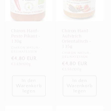
Chiron Hanf-
Chiron Hanf-
Pesto Pikant -
Aufstrich
130g
Orientalisch -
135g
Anbieter:
CHIRON NATUR-
DELIKATESSEN
Anbieter:
CHIRON NATUR-
DELIKATESSEN
Normaler
€4,80 EUR
Normaler
€4,80 EUR
Grundpreis
€3,69/100g
Preis
Grundpreis
€3,56/100g
Preis
In den
In den
Warenkorb
Warenkorb
legen
legen