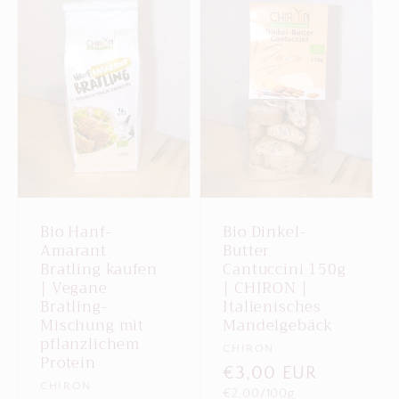
o
r
i
e
:
Bio Hanf-
Bio Dinkel-
Amarant
Butter
Bratling kaufen
Cantuccini 150g
| Vegane
| CHIRON |
Bratling-
Italienisches
Mischung mit
Mandelgebäck
pflanzlichem
Anbieter:
CHIRON
Protein
Normaler
€3,00 EUR
Anbieter:
CHIRON
Grundpreis
€2,00/100g
Preis