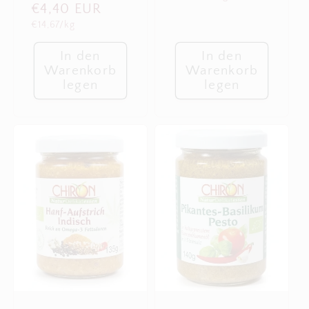
Normaler
€4,40 EUR
Grundpreis
€14,67/kg
Preis
In den
In den
Warenkorb
Warenkorb
legen
legen