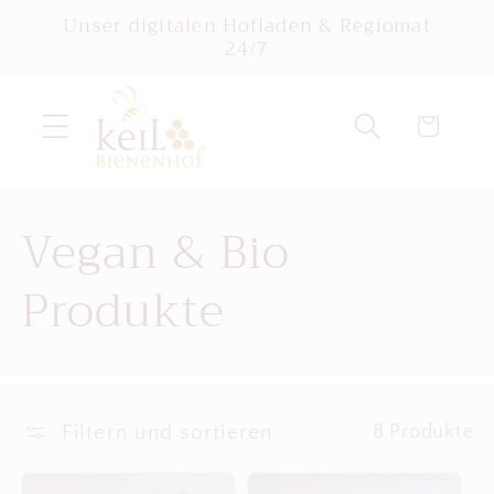
Direkt
Unser digitalen Hofladen & Regiomat
zum
24/7
Inhalt
Warenkorb
K
Vegan & Bio
a
Produkte
t
e
Filtern und sortieren
8 Produkte
g