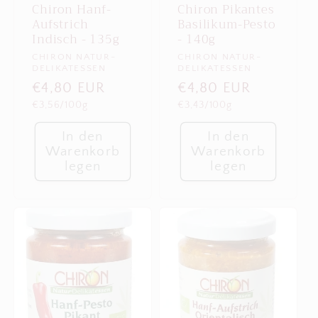
Chiron Hanf-
Chiron Pikantes
Aufstrich
Basilikum-Pesto
Indisch - 135g
- 140g
Anbieter:
Anbieter:
CHIRON NATUR-
CHIRON NATUR-
DELIKATESSEN
DELIKATESSEN
Normaler
€4,80 EUR
Normaler
€4,80 EUR
Grundpreis
Grundpreis
€3,56/100g
€3,43/100g
Preis
Preis
In den
In den
Warenkorb
Warenkorb
legen
legen